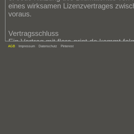
eines wirksamen Lizenzvertrages zwisch
voraus.
Vertragsschluss
Ein Vertrag mit flora-print.de kommt f
AGB
Impressum
Datenschutz
Pinterest
Auf der Internetseite von flora-print.de 
Verfügung stehende Bildmaterial darges
die Internetseite von flora-print.de gi
entsprechenden Lizenzvertrages ab. Ein
dieses Angebots durch flora-print.de, in
Annahmeerklärung übermittelt, auf elek
und/oder eine Rechnung übermittelt.
Nutzungsrecht und Honorar/Urheberrec
1. Jedes von flora-print.de angebotene Bi
2. Durch den Erwerb einer Lizenz bekom
räumlich unbeschränkte, inhaltlich durc