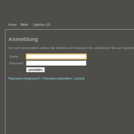
Home
Bilder
Lightbox (
0
)
Anmeldung
Um sich anzumelden, geben Sie Namen und Passwort ein, und klicken Sie auf »anmel
Name:
Passwort:
Passwort vergessen?
|
Passwort anfordern
|
zurück