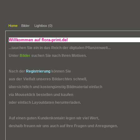
Home
Bilder
Lightbox (
0
)
Willkommen auf flora-print.de!
...tauchen Sie ein in das Reich der digitalen Pflanzenwelt...
Unter
Bilder
suchen Sie nach Ihren Motiven.
Nach der
Registrierung
können Sie
aus der Vielfalt unseres Bildarchivs schnell,
übersichtlich und kostengünstig Bildmaterial einfach
via Mouseklick bestellen und kaufen
oder einfach Layoutdaten herunterladen.
Auf einen guten Kundenkontakt legen wir viel Wert,
deshalb freuen wir uns auch auf Ihre Fragen und Anregungen.