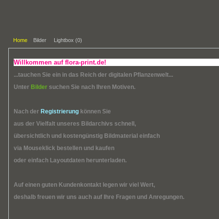
Home
Bilder
Lightbox (
0
)
Willkommen auf flora-print.de!
...tauchen Sie ein in das Reich der digitalen Pflanzenwelt...
Unter
Bilder
suchen Sie nach Ihren Motiven.
Nach der
Registrierung
können Sie
aus der Vielfalt unseres Bildarchivs schnell,
übersichtlich und kostengünstig Bildmaterial einfach
via Mouseklick bestellen und kaufen
oder einfach Layoutdaten herunterladen.
Auf einen guten Kundenkontakt legen wir viel Wert,
deshalb freuen wir uns auch auf Ihre Fragen und Anregungen.