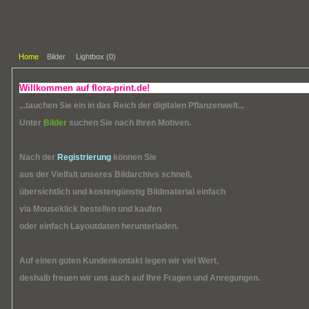
Home
Bilder
Lightbox (
0
)
Willkommen auf flora-print.de!
...tauchen Sie ein in das Reich der digitalen Pflanzenwelt...
Unter
Bilder
suchen Sie nach Ihren Motiven.
Nach der
Registrierung
können Sie
aus der Vielfalt unseres Bildarchivs schnell,
übersichtlich und kostengünstig Bildmaterial einfach
via Mouseklick bestellen und kaufen
oder einfach Layoutdaten herunterladen.
Auf einen guten Kundenkontakt legen wir viel Wert,
deshalb freuen wir uns auch auf Ihre Fragen und Anregungen.