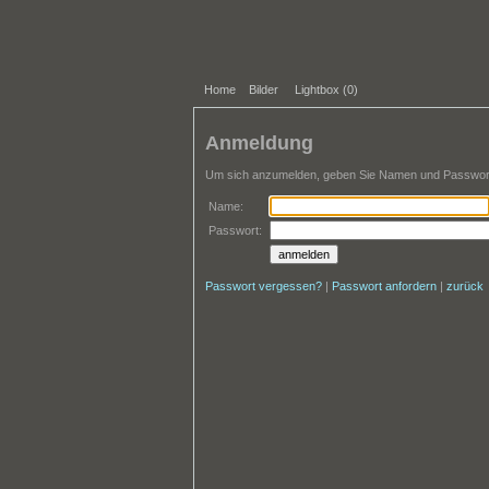
Home
Bilder
Lightbox (
0
)
Anmeldung
Um sich anzumelden, geben Sie Namen und Passwort 
Name:
Passwort:
Passwort vergessen?
|
Passwort anfordern
|
zurück