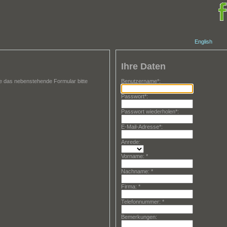
English
Ihre Daten
Sie das nebenstehende Formular bitte
Benutzername*:
Passwort*:
Passwort wiederholen*:
E-Mail-Adresse*:
Anrede:
Vorname: *
Nachname: *
Firma: *
Telefonnummer: *
Bemerkungen: