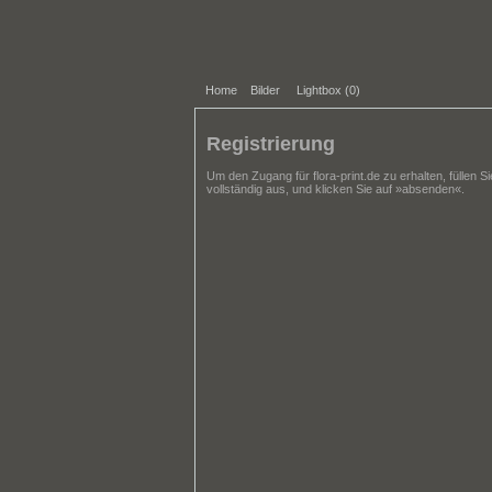
Home
Bilder
Lightbox (
0
)
Registrierung
Um den Zugang für flora-print.de zu erhalten, füllen 
vollständig aus, und klicken Sie auf »absenden«.