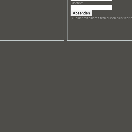
Blindfeld:
Absenden
*) Felder mit einem Stern dürfen nicht leer 