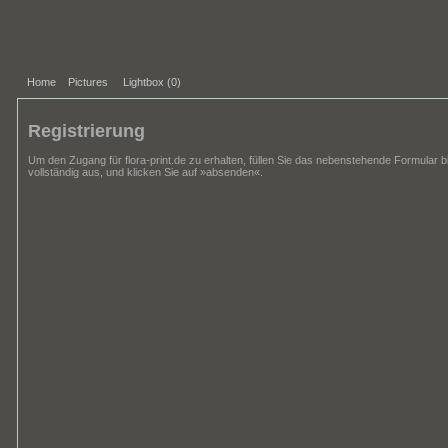
Home
Pictures
Lightbox (
0
)
Registrierung
Um den Zugang für flora-print.de zu erhalten, füllen Sie das nebenstehende Formular bi
vollständig aus, und klicken Sie auf »absenden«.